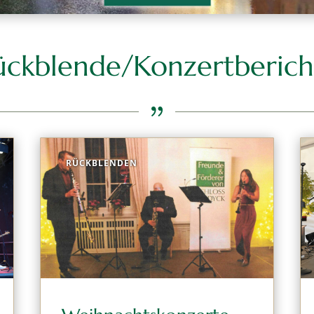
ückblende/Konzertberich
{
RÜCKBLENDEN