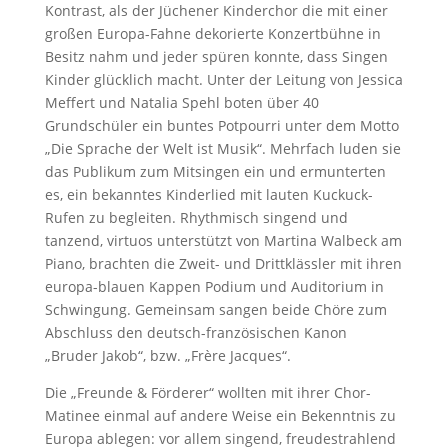
Kontrast, als der Jüchener Kinderchor die mit einer
großen Europa-Fahne dekorierte Konzertbühne in
Besitz nahm und jeder spüren konnte, dass Singen
Kinder glücklich macht. Unter der Leitung von Jessica
Meffert und Natalia Spehl boten über 40
Grundschüler ein buntes Potpourri unter dem Motto
„Die Sprache der Welt ist Musik“. Mehrfach luden sie
das Publikum zum Mitsingen ein und ermunterten
es, ein bekanntes Kinderlied mit lauten Kuckuck-
Rufen zu begleiten. Rhythmisch singend und
tanzend, virtuos unterstützt von Martina Walbeck am
Piano, brachten die Zweit- und Drittklässler mit ihren
europa-blauen Kappen Podium und Auditorium in
Schwingung. Gemeinsam sangen beide Chöre zum
Abschluss den deutsch-französischen Kanon
„Bruder Jakob“, bzw. „Frère Jacques“.
Die „Freunde & Förderer“ wollten mit ihrer Chor-
Matinee einmal auf andere Weise ein Bekenntnis zu
Europa ablegen: vor allem singend, freudestrahlend