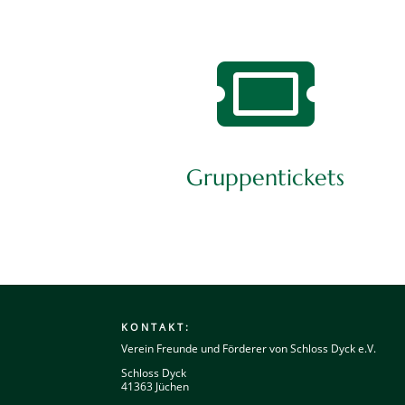

Gruppentickets
KONTAKT:
Verein Freunde und Förderer von Schloss Dyck e.V.
Schloss Dyck
41363 Jüchen