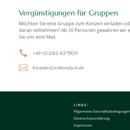
Vergünstigungen für Gruppen
Möchten Sie eine Gruppe zum Konzert einladen ode
daran teilnehmen? Ab 10 Personen gewähren wir ei
Sie uns eine Mail.

+49 (0)2182-8275505

freunde@schlossdyck.de
LINKS:
Allgemeine Geschäftsbedingunge
Datenschutzerklärung
Impressum