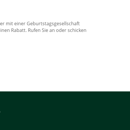
r mit einer Geburtstagsgesellschaft
nen Rabatt. Rufen Sie an oder schicken
n