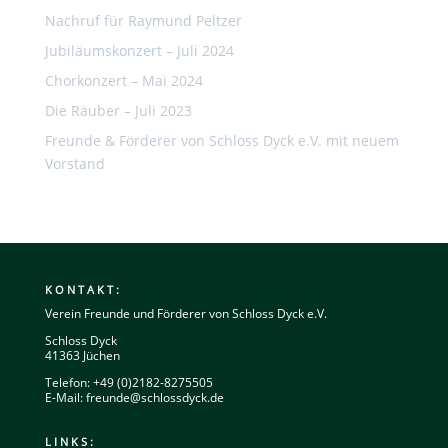
Nachruf für Raymund Peltzer
Jubiläumskonzert – Juli 2024
Chorkonzert – Mai 2024
Die Räuber – Juli 2023
Freunde & Förderer von Schloss Dyck e.V. mit neuem
Vorstand
KONTAKT:
Verein Freunde und Förderer von Schloss Dyck e.V.
Schloss Dyck
41363 Jüchen
Telefon: +49 (0)2182-8275505
E-Mail:
freunde@schlossdyck.de
LINKS: