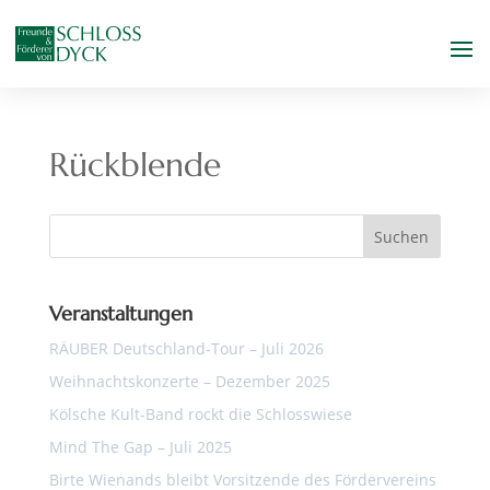
Rückblende
Veranstaltungen
RÄUBER Deutschland-Tour – Juli 2026
Weihnachtskonzerte – Dezember 2025
Kölsche Kult-Band rockt die Schlosswiese
Mind The Gap – Juli 2025
Birte Wienands bleibt Vorsitzende des Fördervereins