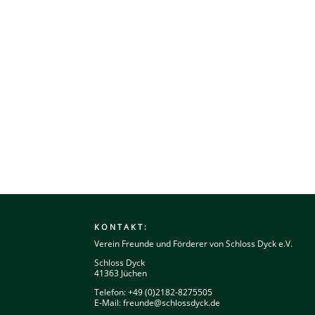
KONTAKT:
Verein Freunde und Förderer von Schloss Dyck e.V.
Schloss Dyck
41363 Jüchen
Telefon: +49 (0)2182-8275505
E-Mail:
freunde@schlossdyck.de