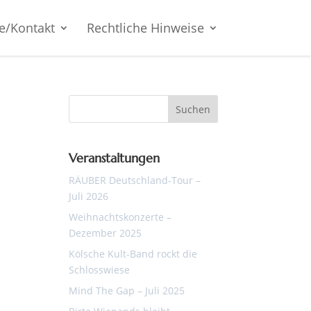
e/Kontakt
Rechtliche Hinweise
Veranstaltungen
RÄUBER Deutschland-Tour –
Juli 2026
Weihnachtskonzerte –
Dezember 2025
Kölsche Kult-Band rockt die
Schlosswiese
Mind The Gap – Juli 2025