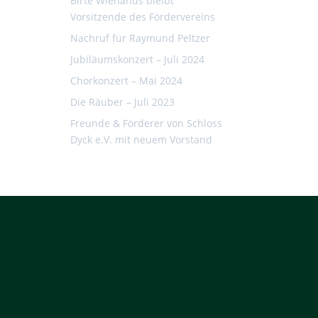
Birte Wienands bleibt
Vorsitzende des Fördervereins
Nachruf für Raymund Peltzer
Jubiläumskonzert – Juli 2024
Chorkonzert – Mai 2024
Die Räuber – Juli 2023
Freunde & Förderer von Schloss
Dyck e.V. mit neuem Vorstand